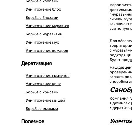
Борьба с клопами
мероприяти
Уничтожение блох
длительным
"муравьины
Борьба с блохами
гибель мур
заключается
Уничтожение муравьев
вся популя
Борьба с муравьями
Для обеспе
Уничтожение мух
территории
с муравьям
Уничтожение комаров
подходящим
Будет прод
Дератизация
Наш дезцен
проверенны
Уничтожение грызунов
гарантиров
способны с
Уничтожение крыс
Санобр
Борьба с крысами
Компания "
Уничтожение мышей
• дезинсек
• дератиза
Борьба с мышами
Уничтож
Полезное