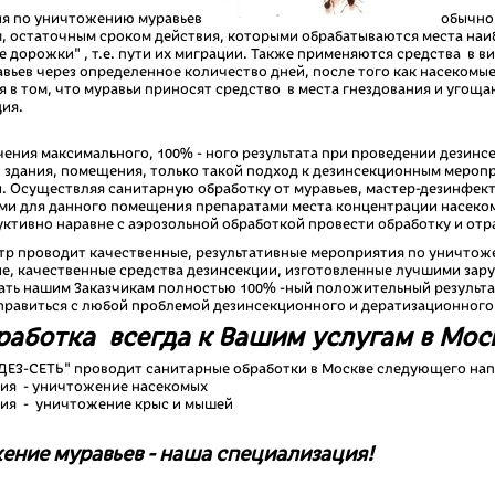
я по уничтожению муравьев
обычно
, остаточным сроком действия, которыми обрабатываются места наи
е дорожки" , т.е. пути их миграции. Также применяются средства в 
авьев через определенное количество дней, после того как насекомы
 в том, что муравьи приносят средство в места гнездования и угощ
ция.
чения максимального, 100% - ного результата при проведении дезинс
 здания, помещения, только такой подход к дезинсекционным мероп
и. Осуществляя санитарную обработку от муравьев, мастер-дезинфек
и для данного помещения препаратами места концентрации насеком
уктивно наравне с аэрозольной обработкой провести обработку и о
тр проводит качественные, результативные мероприятия по уничтоже
е, качественные средства дезинсекции, изготовленные лучшими за
ать нашим Заказчикам полностью 100% -ный положительный результ
правиться с любой проблемой дезинсекционного и дератизационного 
аботка всегда к Вашим услугам в Моск
ДЕЗ-СЕТЬ" проводит санитарные обработки в Москве следующего нап
ция - уничтожение насекомых
ция - уничтожение крыс и мышей
ение муравьев - наша специализация!