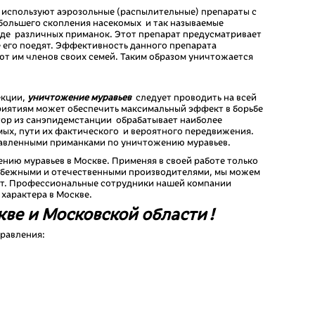
 используют аэрозольные (распылительные) препараты с
большего скопления насекомых и так называемые
виде различных приманок. Этот препарат предусматривает
е его поедят. Эффективность данного препарата
ают им членов своих семей. Таким образом уничтожается
екции,
уничтожение
муравьев
следует проводить на всей
риятиям может обеспечить максимальный эффект в борьбе
тор из санэпидемстанции обрабатывает наиболее
ых, пути их фактического и вероятного передвижения.
травленными приманками по уничтожению муравьев.
нию муравьев в Москве. Применяя в своей работе только
рубежными и отечественными производителями, мы можем
ат. Профессиональные сотрудники нашей компании
характера в Москве.
ве и Mосковской области !
равления: